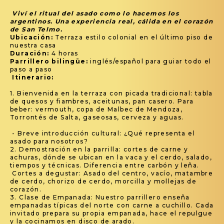
Viví el ritual del asado como lo hacemos los
argentinos. Una experiencia real, cálida en el corazón
de San Telmo.
Ubicación:
Terraza estilo colonial en el último piso de
nuestra casa
Duración:
4 horas
Parrillero bilingüe:
inglés/español para guiar todo el
paso a paso
Itinerario:
1. Bienvenida en la terraza con picada tradicional: tabla
de quesos y fiambres, aceitunas, pan casero. Para
beber: vermouth, copa de Malbec de Mendoza,
Torrontés de Salta, gaseosas, cerveza y aguas.
- Breve introducción cultural: ¿Qué representa el
asado para nosotros?
2. Demostración en la parrilla: cortes de carne y
achuras, dónde se ubican en la vaca y el cerdo, salado,
tiempos y técnicas. Diferencia entre carbón y leña.
Cortes a degustar: Asado del centro, vacío, matambre
de cerdo, chorizo de cerdo, morcilla y mollejas de
corazón.
3. Clase de Empanada: Nuestro parrillero enseña
empanadas típicas del norte con carne a cuchillo. Cada
invitado prepara su propia empanada, hace el repulgue
y la cocinamos en disco de arado.